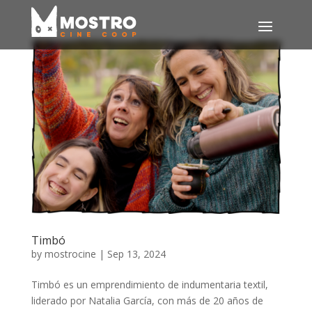
Timbó
by
mostrocine
|
Sep 13, 2024
Timbó es un emprendimiento de indumentaria textil,
liderado por Natalia García, con más de 20 años de