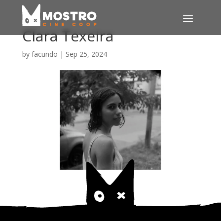
Clara Texeira
by
facundo
|
Sep 25, 2024