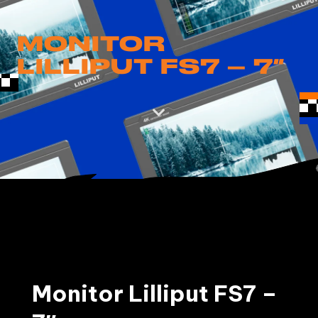
MONITOR
LILLIPUT FS7 – 7″

Monitor Lilliput FS7 –