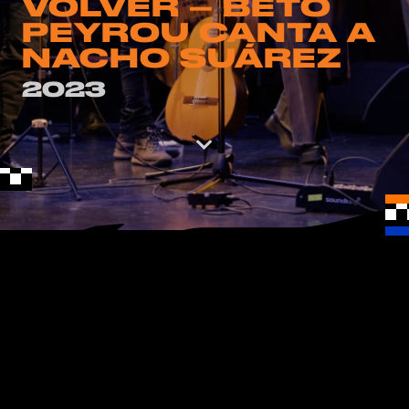
VOLVER – BETO
PEYROU CANTA A
NACHO SUÁREZ
2023
