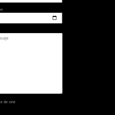
ón
te de cine