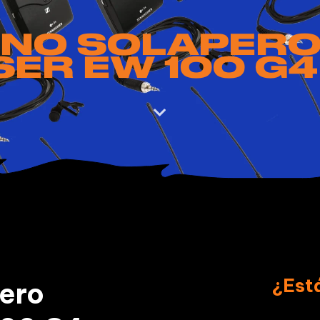
NO SOLAPER
SER EW 100 G4

¿Est
ero