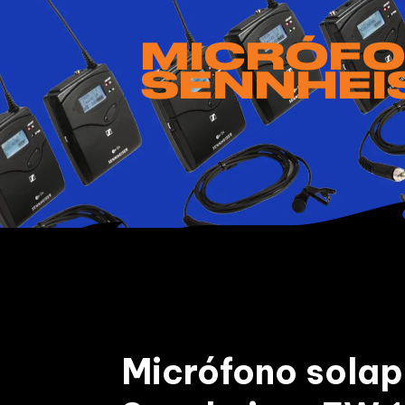
MICRÓFO
SENNHEI
Micrófono solap