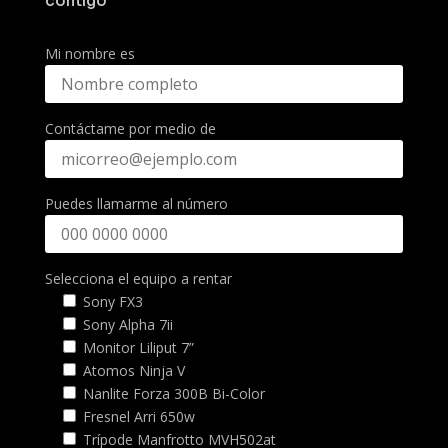
contigo
Mi nombre es
Contáctame por medio de
Puedes llamarme al número
Selecciona el equipo a rentar
Sony FX3
Sony Alpha 7ii
Monitor Liliput 7”
Atomos Ninja V
Nanlite Forza 300B Bi-Color
Fresnel Arri 650w
Trípode Manfrotto MVH502at