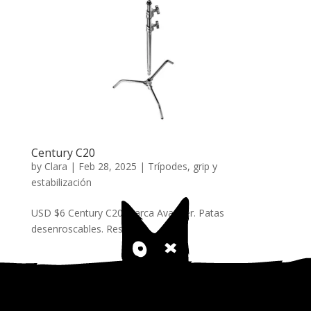
Century C20
by
Clara
|
Feb 28, 2025
|
Trípodes, grip y
estabilización
USD $6 Century C20 marca Avanger. Patas
desenroscables. Reservar